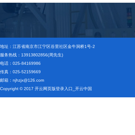
地址：江苏省南京市江宁区谷里社区金牛洞桥1号-2
服务热线：13913802856(周先生)
电话：025-84169986
传真：025-52159669
邮箱：njhzjx@126.com
Copyright © 2017 开云网页版登录入口_开云中国