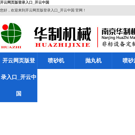
开云网页版登录入口_开云中国
您好，欢迎来到开云网页版登录入口_开云中国 官网！
开云网页版登
喷砂机
抛丸机
喷砂
录入口_开云中
国