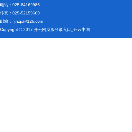
电话：025-84169986
传真：025-52159669
邮箱：njhzjx@126.com
Copyright © 2017 开云网页版登录入口_开云中国