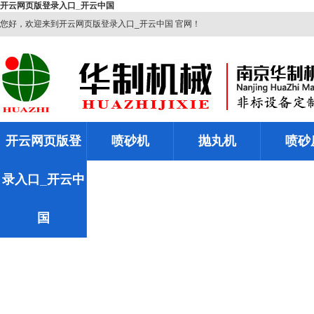
开云网页版登录入口_开云中国
您好，欢迎来到开云网页版登录入口_开云中国 官网！
开云网页版登
喷砂机
抛丸机
喷砂
录入口_开云中
国