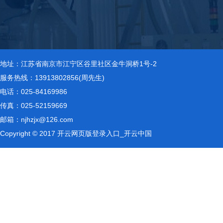
地址：江苏省南京市江宁区谷里社区金牛洞桥1号-2
服务热线：13913802856(周先生)
电话：025-84169986
传真：025-52159669
邮箱：njhzjx@126.com
Copyright © 2017 开云网页版登录入口_开云中国