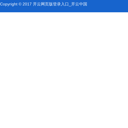
Copyright © 2017 开云网页版登录入口_开云中国