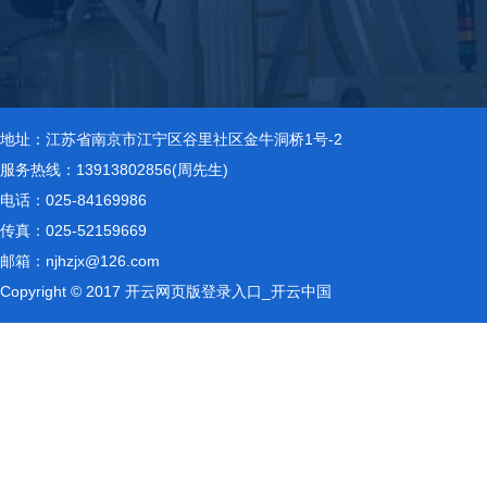
地址：江苏省南京市江宁区谷里社区金牛洞桥1号-2
服务热线：13913802856(周先生)
电话：025-84169986
传真：025-52159669
邮箱：njhzjx@126.com
Copyright © 2017 开云网页版登录入口_开云中国