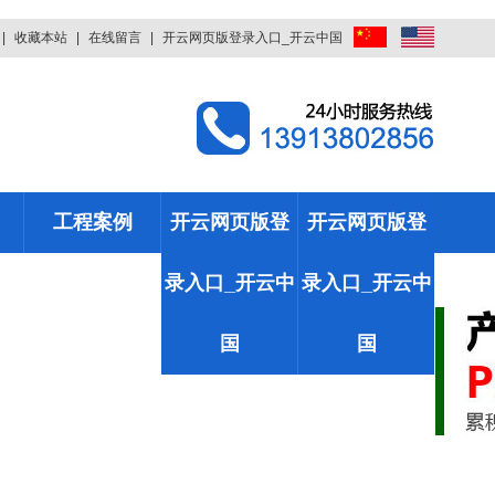
|
收藏本站
|
在线留言
|
开云网页版登录入口_开云中国
工程案例
开云网页版登
开云网页版登
录入口_开云中
录入口_开云中
国
国