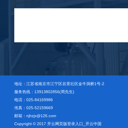
地址：江苏省南京市江宁区谷里社区金牛洞桥1号-2
服务热线：13913802856(周先生)
电话：025-84169986
传真：025-52159669
邮箱：njhzjx@126.com
Copyright © 2017 开云网页版登录入口_开云中国