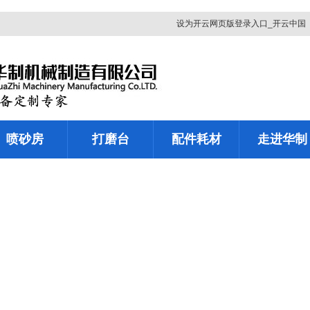
设为开云网页版登录入口_开云中国
喷砂房
打磨台
配件耗材
走进华制