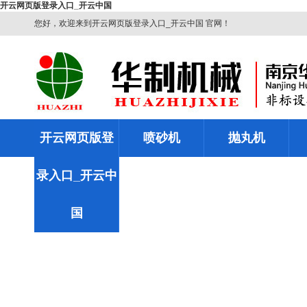
开云网页版登录入口_开云中国
您好，欢迎来到开云网页版登录入口_开云中国 官网！
开云网页版登
喷砂机
抛丸机
录入口_开云中
国