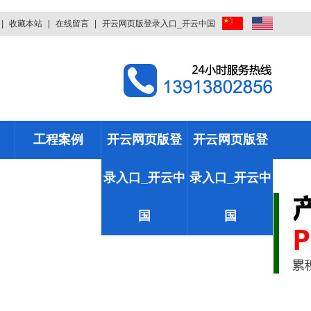
|
收藏本站
|
在线留言
|
开云网页版登录入口_开云中国
工程案例
开云网页版登
开云网页版登
录入口_开云中
录入口_开云中
国
国