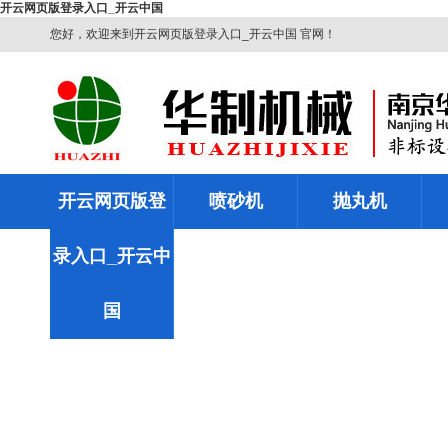
开云网页版登录入口_开云中国
您好，欢迎来到开云网页版登录入口_开云中国 官网！
开云网页版登
喷砂机
抛丸机
录入口_开云中
国