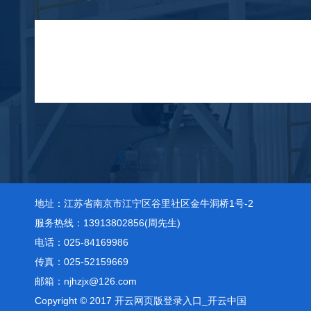
地址：江苏省南京市江宁区谷里社区金牛洞桥1号-2
服务热线：13913802856(周先生)
电话：025-84169986
传真：025-52159669
邮箱：njhzjx@126.com
Copyright © 2017 开云网页版登录入口_开云中国