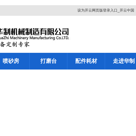
设为开云网页版登录入口_开云中国
喷砂房
打磨台
配件耗材
走进华制