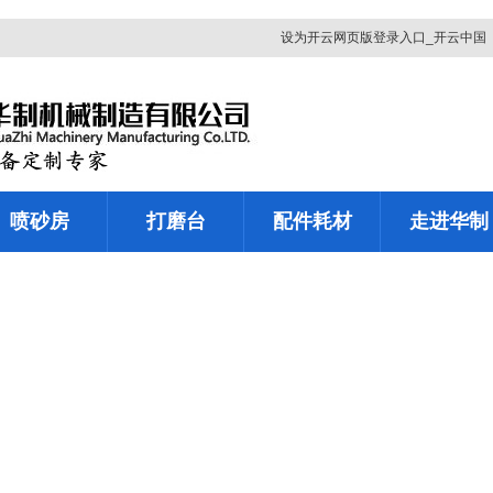
设为开云网页版登录入口_开云中国
喷砂房
打磨台
配件耗材
走进华制