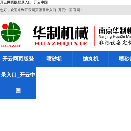
开云网页版登录入口_开云中国
您好，欢迎来到开云网页版登录入口_开云中国 官网！
开云网页版登
喷砂机
抛丸机
喷砂
录入口_开云中
国