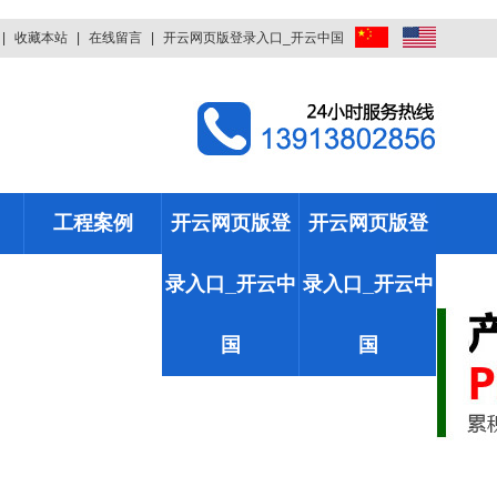
|
收藏本站
|
在线留言
|
开云网页版登录入口_开云中国
工程案例
开云网页版登
开云网页版登
录入口_开云中
录入口_开云中
国
国