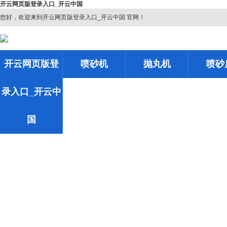
开云网页版登录入口_开云中国
您好，欢迎来到开云网页版登录入口_开云中国 官网！
开云网页版登
喷砂机
抛丸机
喷砂
录入口_开云中
国