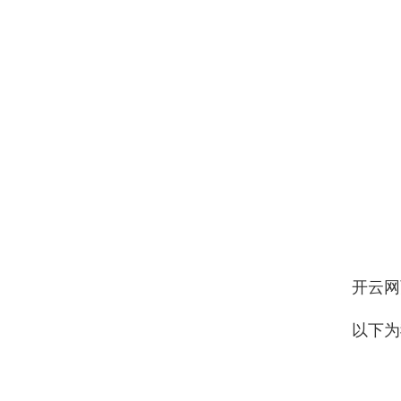
开云网
以下为