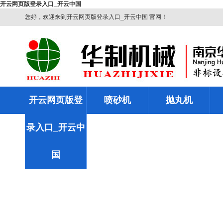
开云网页版登录入口_开云中国
您好，欢迎来到开云网页版登录入口_开云中国 官网！
开云网页版登
喷砂机
抛丸机
录入口_开云中
国