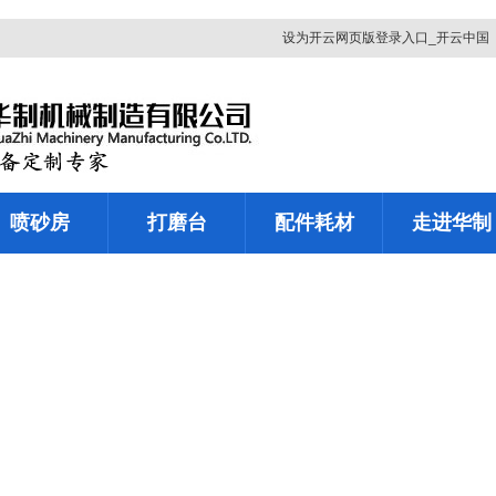
设为开云网页版登录入口_开云中国
喷砂房
打磨台
配件耗材
走进华制