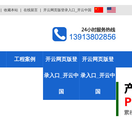
|
收藏本站
|
在线留言
|
开云网页版登录入口_开云中国
工程案例
开云网页版登
开云网页版登
录入口_开云中
录入口_开云中
国
国