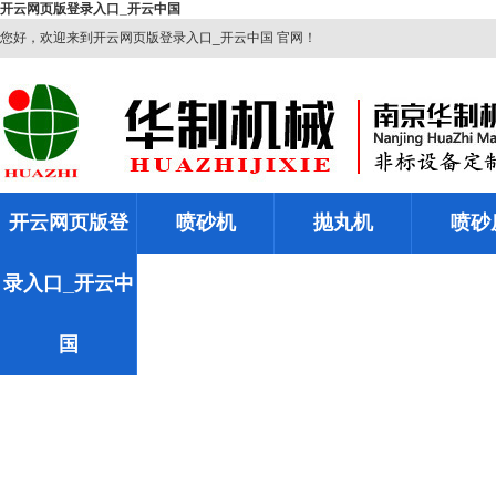
开云网页版登录入口_开云中国
您好，欢迎来到开云网页版登录入口_开云中国 官网！
开云网页版登
喷砂机
抛丸机
喷砂
录入口_开云中
国