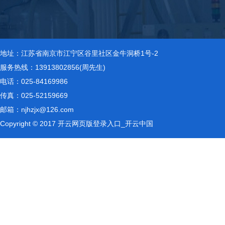
地址：江苏省南京市江宁区谷里社区金牛洞桥1号-2
服务热线：13913802856(周先生)
电话：025-84169986
传真：025-52159669
邮箱：njhzjx@126.com
Copyright © 2017 开云网页版登录入口_开云中国