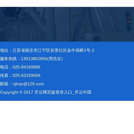
地址：江苏省南京市江宁区谷里社区金牛洞桥1号-2
服务热线：13913802856(周先生)
电话：025-84169986
传真：025-52159669
邮箱：njhzjx@126.com
Copyright © 2017 开云网页版登录入口_开云中国